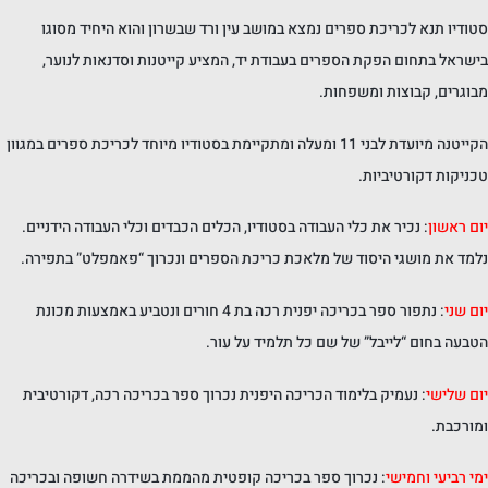
סטודיו תנא לכריכת ספרים נמצא במושב עין ורד שבשרון והוא היחיד מסוגו
בישראל בתחום הפקת הספרים בעבודת יד, המציע קייטנות וסדנאות לנוער,
מבוגרים, קבוצות ומשפחות.
הקייטנה מיועדת לבני 11 ומעלה ומתקיימת בסטודיו מיוחד לכריכת ספרים במגוון
טכניקות דקורטיביות.
יום ראשון
: נכיר את כלי העבודה בסטודיו, הכלים הכבדים וכלי העבודה הידניים.
נלמד את מושגי היסוד של מלאכת כריכת הספרים ונכרוך “פאמפלט” בתפירה.
יום שני
: נתפור ספר בכריכה יפנית רכה בת 4 חורים ונטביע באמצעות מכונת
הטבעה בחום “לייבל” של שם כל תלמיד על עור.
יום שלישי
: נעמיק בלימוד הכריכה היפנית נכרוך ספר בכריכה רכה, דקורטיבית
ומורכבת.
ימי רביעי וחמישי
: נכרוך ספר בכריכה קופטית מהממת בשידרה חשופה ובכריכה